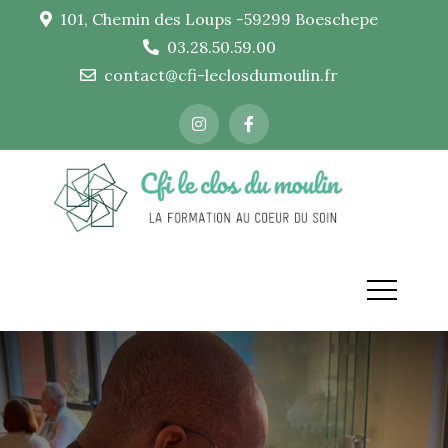
contenu
101, Chemin des Loups -59299 Boeschepe
principal
03.28.50.59.00
contact@cfi-leclosdumoulin.fr
Cfi le
LA
FORMATION
clos du
AU COEUR
DU SOIN
moulin